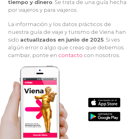
tiempo y dinero
. Se trata de una guía hecha
monumentos y
de Austria
.
m
por viajeros y para viajeros.
puntos de
¡Incluye
m
interés.
las
entradas sin
im
La información y los datos prácticos de
colas
!
Vi
nuestra guía de viaje y turismo de Viena han
en
sido
actualizados en junio de 2025
. Si ves
algún error o algo que creas que debemos
cambiar, ponte en
contacto
con nosotros.