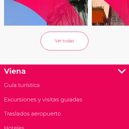
Ver todas
Viena
Guía turística
Excursiones y visitas guiadas
Traslados aeropuerto
Hoteles