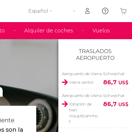
Español
to
Alquiler de coches
Vuelos
Tu carrito está vacío
TRASLADOS
AEROPUERTO
Aeropuerto de Viena-Schwechat
a
86,7
Viena centro
US$
Aeropuerto de Viena-Schwechat
86,7
Estación de
US$
tren
Hauptbahnho
ciente
f
s son la