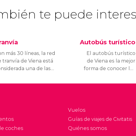
mbién te puede interes
ranvía
Autobús turístico
n más 30 líneas, la red
El autobús turístico
 tranvía de Viena está
de Viena es la mejor
nsiderada una de las
forma de conocer los
ás extensas del
principales
undo. Es un
monumentos y
ransporte cómodo y
atracciones turísticas de
pido para distancias
la ciudad.
rtas.
Vuelos
entos
Guías de viajes de Civitatis
de coches
Quiénes somos