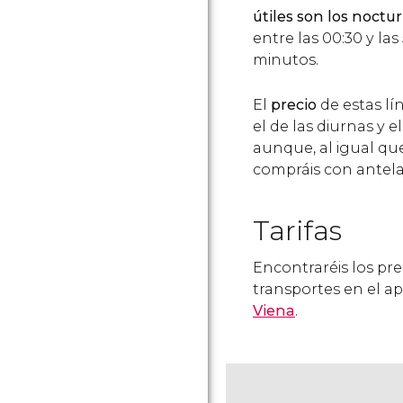
útiles son los noctu
entre las 00:30 y la
minutos.
El
precio
de estas lí
el de las diurnas y 
aunque, al igual que 
compráis con antela
Tarifas
Encontraréis los pre
transportes en el a
Viena
.