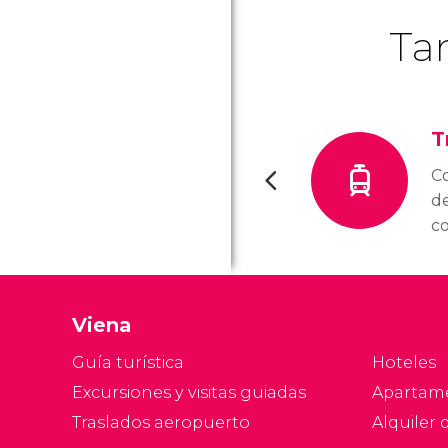
Ta
T
Co
de
co
m
m
t
Viena
rá
co
Guía turística
Hoteles
Excursiones y visitas guiadas
Apartam
Traslados aeropuerto
Alquiler 