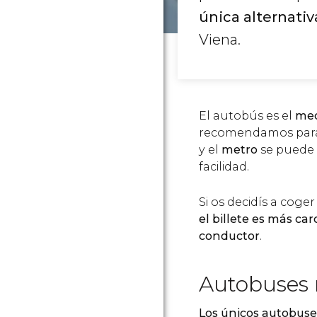
única alternativa
Viena.
El autobús es el
med
recomendamos para 
y el
metro
se puede 
facilidad.
Si os decidís a cog
el billete es más ca
conductor
.
Autobuses 
Los únicos autobuse