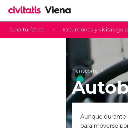
Guía turística
Excursiones y visitas gui
Transporte
Autob
Aunque durante el
para moverse por