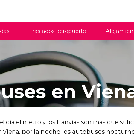
adas
Traslados aeropuerto
Alojamien
uses en Vien
 día el metro y los tranvías son más que sufi
 Viena,
por la noche los autobuses nocturno