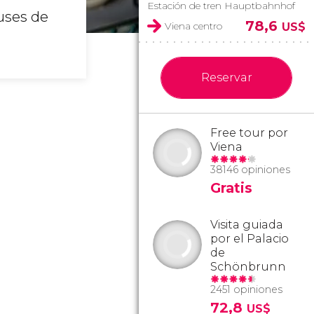
Estación de tren Hauptbahnhof
uses de
78,6
Viena centro
US$
Reservar
Free tour por
Viena
38146 opiniones
Gratis
Visita guiada
por el Palacio
de
Schönbrunn
2451 opiniones
72,8
US$