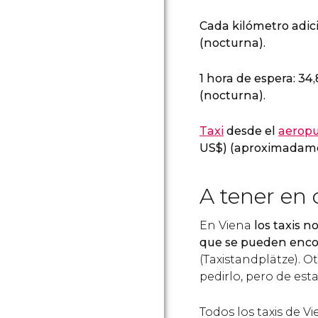
Cada kilómetro adici
(nocturna).
1 hora de espera: 34
(nocturna).
Taxi
desde el
aeropu
US$
) (aproximadam
A tener en
En Viena
los taxis n
que se pueden encon
(Taxistandplätze). O
pedirlo, pero de es
Todos los taxis de V