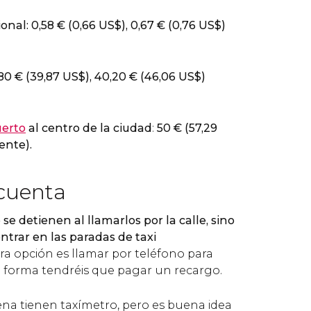
onal: 0,58
€
(0,66
US$
), 0,67
€
(0,76
US$
)
,80
€
(39,87
US$
), 40,20
€
(46,06
US$
)
erto
al centro de la ciudad
:
50
€
(57,29
ente).
 cuenta
o se detienen al llamarlos por la calle, sino
trar en las paradas de taxi
tra opción es llamar por teléfono para
ta forma tendréis que pagar un recargo.
iena tienen taxímetro, pero es buena idea