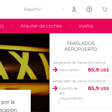
Español
to
Alquiler de coches
Vuelos
Tu carrito está vacío
TRASLADOS
AEROPUERTO
Aeropuerto de Viena-Schwechat
85,9
Viena centro
US$
Aeropuerto de Viena-Schwechat
85,9
Estación de
US$
tren
Hauptbahnho
 por la
f
casión.