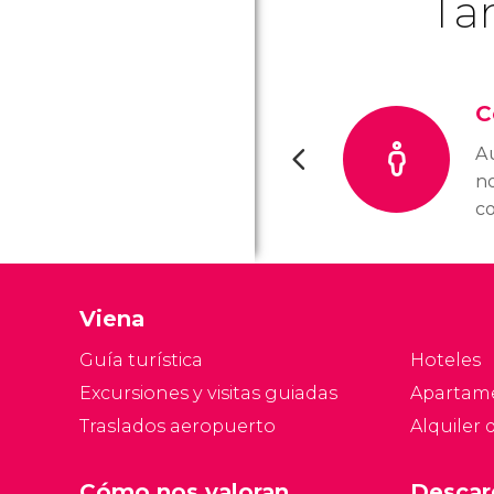
Ta
C
A
n
c
tr
de
re
Viena
ci
XV
Guía turística
Hoteles
Excursiones y visitas guiadas
Apartam
Traslados aeropuerto
Alquiler 
Cómo nos valoran
Descar