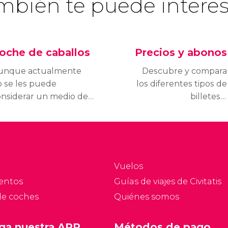
mbién te puede interes
oche de caballos
Precios y abonos
unque actualmente
Descubre y compara
o se les puede
los diferentes tipos de
onsiderar un medio de
billetes y
ansporte, los coches
abonos turísticos de
 caballos de Viena han
Viena y elige el que más
corrido las calles de la
te convenga.
udad desde el siglo
II.
Vuelos
entos
Guías de viajes de Civitatis
de coches
Quiénes somos
ga nuestra APP
Métodos de pago