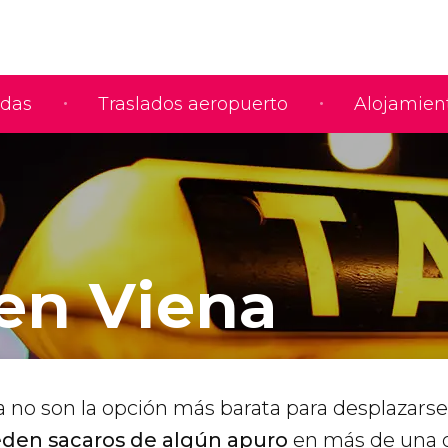
adas
Traslados aeropuerto
Alojamien
 en Viena
a no son la opción más barata para desplazarse
den sacaros de algún apuro
en más de una o