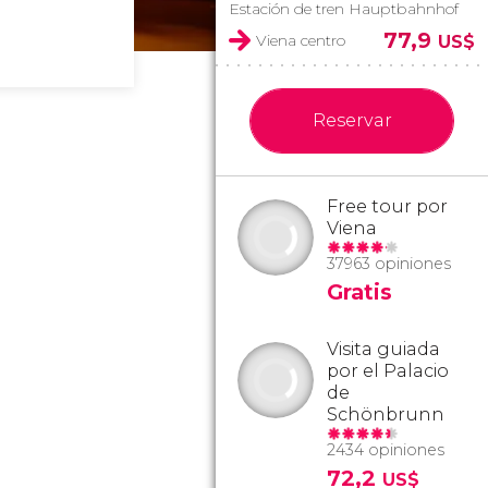
Estación de tren Hauptbahnhof
77,9
Viena centro
US$
Reservar
Free tour por
Viena
37963 opiniones
Gratis
Visita guiada
por el Palacio
de
Schönbrunn
2434 opiniones
72,2
US$