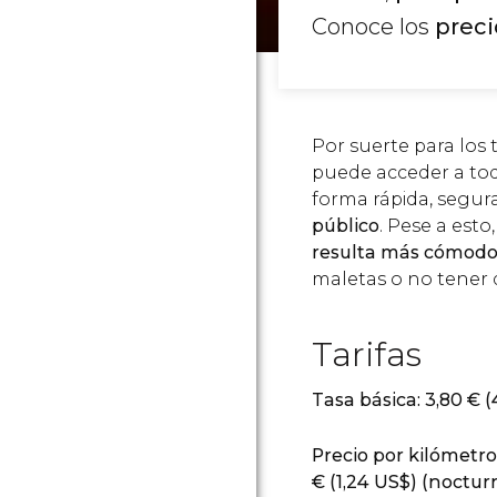
Conoce los
preci
Por suerte para los 
puede acceder a to
forma rápida, segura
público
. Pese a esto
resulta más cómodo 
maletas o no tener 
Tarifas
Tasa básica: 3,80
€
(
Precio por kilómetro
€
(1,24
US$
) (noctur