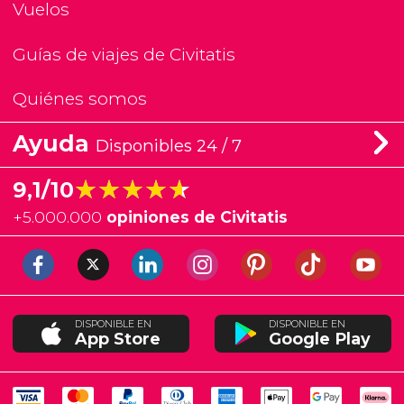
Vuelos
Guías de viajes de Civitatis
Quiénes somos
Ayuda
Disponibles 24 / 7
★★★★★
★★★★★
9,1/10
+
5.000.000
opiniones de Civitatis
DISPONIBLE EN
DISPONIBLE EN
App Store
Google Play