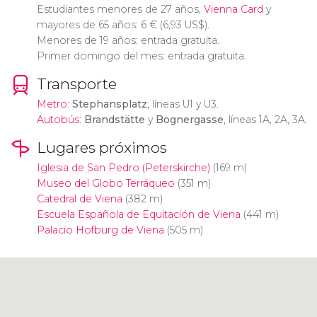
Estudiantes menores de 27 años,
Vienna Card
y
mayores de 65 años: 6
€
(6,93
US$
).
Menores de 19 años: entrada gratuita.
Primer domingo del mes: entrada gratuita.
Transporte
Metro
:
Stephansplatz
, líneas U1 y U3.
Autobús
:
Brandstätte
y
Bognergasse
, líneas 1A, 2A, 3A.
Lugares próximos
Iglesia de San Pedro (Peterskirche)
(169 m)
Museo del Globo Terráqueo
(351 m)
Catedral de Viena
(382 m)
Escuela Española de Equitación de Viena
(441 m)
Palacio Hofburg de Viena
(505 m)
Pulsa para usar el mapa