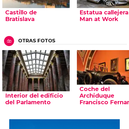
Castillo de
Estatua callejera
Bratislava
Man at Work
OTRAS FOTOS
Coche del
Interior del edificio
Archiduque
del Parlamento
Francisco Fern