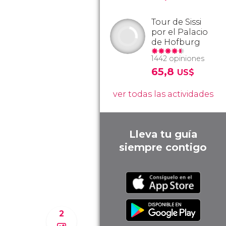
Tour de Sissi
por el Palacio
de Hofburg
1442 opiniones
65,8
US$
ver todas las actividades
Lleva tu guía
siempre contigo
2