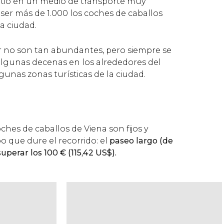
irtió en un medio de transporte muy
ser más de 1.000 los coches de caballos
a ciudad.
ker no son tan abundantes, pero siempre se
lgunas decenas en los alrededores del
gunas zonas turísticas de la ciudad.
oches de caballos de Viena son fijos y
 que dure el recorrido: el
paseo largo (de
uperar los 100
€
(115,42
US$
).