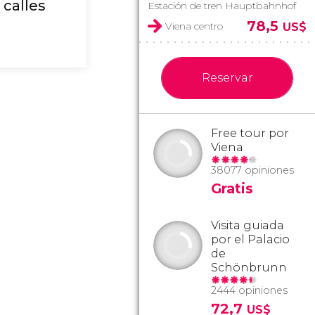
 calles
Estación de tren Hauptbahnhof
78,5
Viena centro
US$
Reservar
Free tour por
Viena
38077 opiniones
Gratis
Visita guiada
por el Palacio
de
Schönbrunn
2444 opiniones
72,7
US$