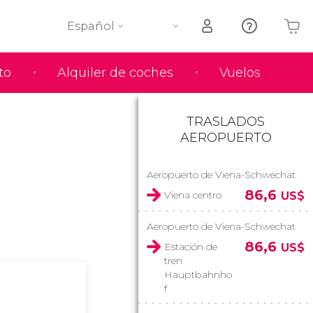
Español
to
Alquiler de coches
Vuelos
Tu carrito está vacío
TRASLADOS
AEROPUERTO
Aeropuerto de Viena-Schwechat
86,6
Viena centro
US$
Aeropuerto de Viena-Schwechat
86,6
Estación de
US$
tren
Hauptbahnho
f