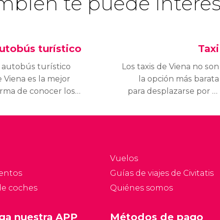
mbién te puede interes
utobús turístico
Taxi
 autobús turístico
Los taxis de Viena no son
 Viena es la mejor
la opción más barata
rma de conocer los
para desplazarse por la
incipales
ciudad, pero pueden
onumentos y
sacaros de algún
racciones turísticas de
apuro en más de una
 ciudad.
ocasión. Conoce
los precios de los taxis
Vuelos
en Viena y cómo
entos
Guías de viajes de Civitatis
utilizarlos.
de coches
Quiénes somos
ga nuestra APP
Métodos de pago