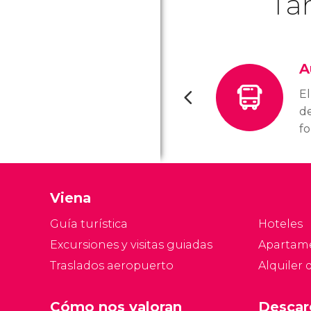
Ta
A
El
de
fo
pr
m
at
Viena
la
Guía turística
Hoteles
Excursiones y visitas guiadas
Apartam
Traslados aeropuerto
Alquiler 
Cómo nos valoran
Descar