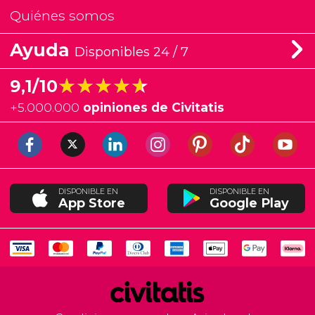
Quiénes somos
Ayuda
Disponibles 24 / 7
★★★★★
★★★★★
9,1/10
+
5.000.000
opiniones de Civitatis
DISPONIBLE EN
DISPONIBLE EN
App Store
Google Play