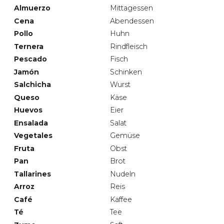
Almuerzo
Mittagessen
Cena
Abendessen
Pollo
Huhn
Ternera
Rindfleisch
Pescado
Fisch
Jamón
Schinken
Salchicha
Wurst
Queso
Käse
Huevos
Eier
Ensalada
Salat
Vegetales
Gemüse
Fruta
Obst
Pan
Brot
Tallarines
Nudeln
Arroz
Reis
Café
Kaffee
Té
Tee