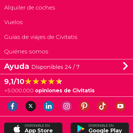
Alquiler de coches
Vuelos
Guías de viajes de Civitatis
Quiénes somos
Ayuda
Disponibles 24 / 7
★★★★★
★★★★★
9,1/10
+
5.000.000
opiniones de Civitatis
DISPONIBLE EN
DISPONIBLE EN
App Store
Google Play