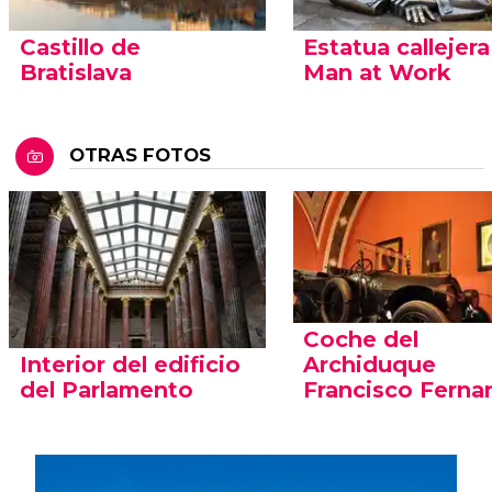
Castillo de
Estatua callejera
Bratislava
Man at Work
OTRAS FOTOS
Coche del
Interior del edificio
Archiduque
del Parlamento
Francisco Fern